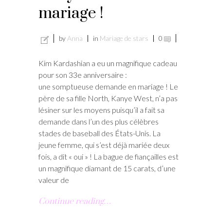
mariage !
by
Anna
in
Mariage de stars
0
Kim Kardashian a eu un magnifique cadeau
pour son 33e anniversaire :
une somptueuse demande en mariage ! Le
père de sa fille North, Kanye West, n’a pas
lésiner sur les moyens puisqu’il a fait sa
demande dans l’un des plus célèbres
stades de baseball des États-Unis. La
jeune femme, qui s’est déjà mariée deux
fois, a dit « oui » ! La bague de fiançailles est
un magnifique diamant de 15 carats, d’une
valeur de
Continue reading…