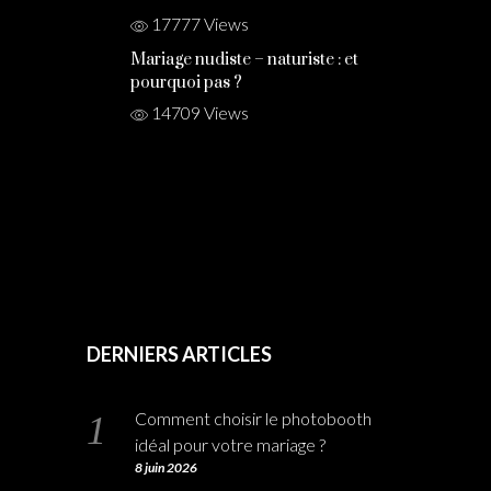
43187 Views
Mariage à l’église :
combien donner au
prêtre ?
21494 Views
Vos invités vous
connaissent-ils bien ?
17777 Views
Mariage nudiste – naturiste : et
pourquoi pas ?
14709 Views