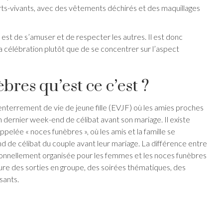
ts-vivants, avec des vêtements déchirés et des maquillages
f est de s’amuser et de respecter les autres. Il est donc
la célébration plutôt que de se concentrer sur l’aspect
bres qu’est ce c’est ?
’enterrement de vie de jeune fille (EVJF) où les amies proches
 dernier week-end de célibat avant son mariage. Il existe
pelée « noces funèbres », où les amis et la famille se
d de célibat du couple avant leur mariage. La différence entre
itionnellement organisée pour les femmes et les noces funèbres
ure des sorties en groupe, des soirées thématiques, des
usants.