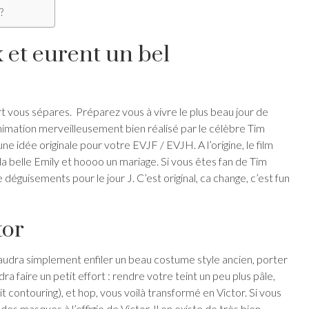
?
 et eurent un bel
ort vous sépares. Préparez vous à vivre le plus beau jour de
’animation merveilleusement bien réalisé par le célèbre Tim
ne idée originale pour votre EVJF / EVJH. A l’origine, le film
la belle Emily et hoooo un mariage. Si vous êtes fan de Tim
e déguisements pour le jour J. C’est original, ca change, c’est fun
tor
faudra simplement enfiler un beau costume style ancien, porter
ra faire un petit effort : rendre votre teint un peu plus pâle,
it contouring), et hop, vous voilà transformé en Victor. Si vous
 des masques à l’effigie de Victor. Il en existe de très bien