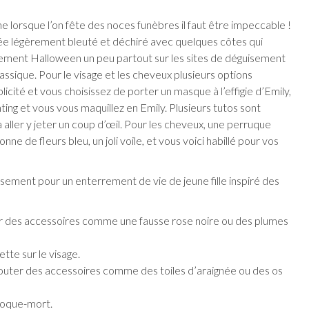
me lorsque l’on fête des noces funèbres il faut être impeccable !
iée légèrement bleuté et déchiré avec quelques côtes qui
ement Halloween un peu partout sur les sites de déguisement
lassique. Pour le visage et les cheveux plusieurs options
plicité et vous choisissez de porter un masque à l’effigie d’Emily,
ting et vous vous maquillez en Emily. Plusieurs tutos sont
 aller y jeter un coup d’œil. Pour les cheveux, une perruque
ne de fleurs bleu, un joli voile, et vous voici habillé pour vos
uisement pour un enterrement de vie de jeune fille inspiré des
ter des accessoires comme une fausse rose noire ou des plumes
te sur le visage.
jouter des accessoires comme des toiles d’araignée ou des os
roque-mort.