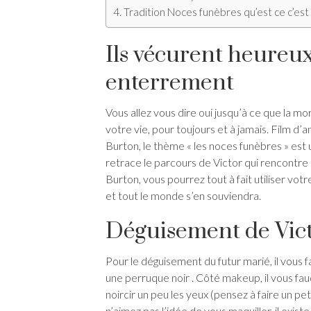
Tradition Noces funèbres qu’est ce c’est 
Ils vécurent heureux
enterrement
Vous allez vous dire oui jusqu’à ce que la m
votre vie, pour toujours et à jamais. Film d
Burton, le thème « les noces funèbres » est u
retrace le parcours de Victor qui rencontre 
Burton, vous pourrez tout à fait utiliser votr
et tout le monde s’en souviendra.
Déguisement de Vic
Pour le déguisement du futur marié, il vous 
une perruque noir . Côté makeup, il vous faud
noircir un peu les yeux (pensez à faire un pet
n’aimez pas l’idée de vous maquiller, il existe