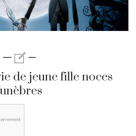
e de jeune fille noces
funèbres
nterrement