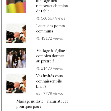
métrage des
nappes et chemins
de table
160667 Views
Le jeu des points
communs
43192 Views
Mariage à l’église :
combien donner
au prêtre ?
21499 Views
Vos invités vous
connaissent-ils
bien ?
17778 Views
Mariage nudiste – naturiste : et
pourquoi pas ?