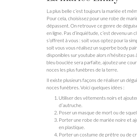
La plus belle c’est toujours la mariée et mê
Pour cela, choisissez pour une robe de mar
dépassent. On retrouve ce genre de déguis
en ligne. Pas d’inquiétude, c’est devenu un c
s’offrent à vous : soit vous optez pour la sim
soit vous vous réalisez un superbe body pain
disponibles sur youtube alors n’hésitez-pas à
bleu bouclée sera parfaite, ajoutez une couron
noces les plus funèbres de la terre.
Il existe plusieurs façons de réaliser un dég
noces funèbres. Voici quelques idées :
Utiliser des vêtements noirs et ajou
d’autruche.
Poser un masque de mort ou de squelet
Porter une robe de mariée noire et a
en plastique.
Porter un costume de prêtre ou de c