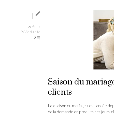
by
Anna
in
Vie du site
0
Saison du mariage 
clients
La « saison du mariage » est lancée de
de la demande en produits ces jours-ci. 