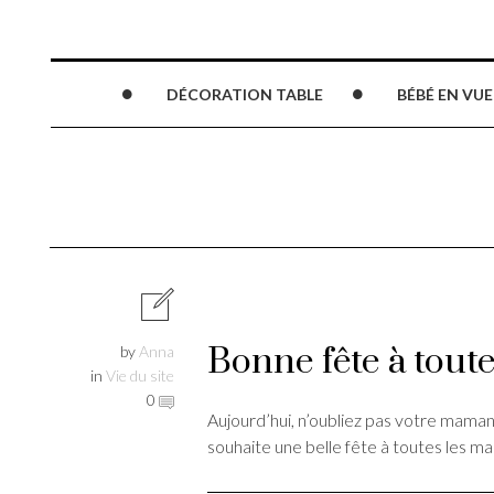
DÉCORATION TABLE
BÉBÉ EN VUE
Bonne fête à tout
by
Anna
in
Vie du site
0
Aujourd’hui, n’oubliez pas votre maman :
souhaite une belle fête à toutes les m