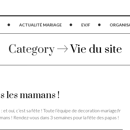
ACTUALITÉ MARIAGE
EVJF
ORGANIS
Category
Vie du site
es les mamans !
 et oui, c’est sa fête ! Toute l’équipe de decoration-mariage.fr
amans ! Rendez-vous dans 3 semaines pour la fête des papas !