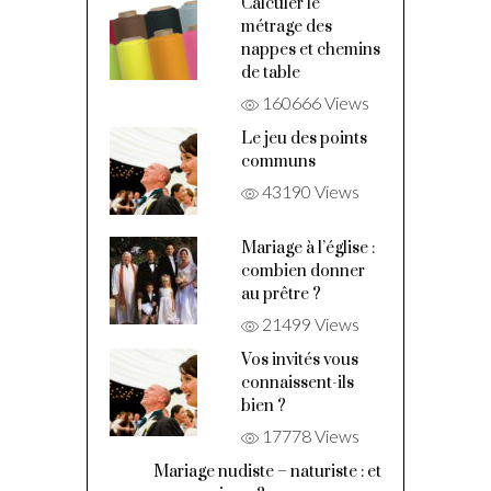
Calculer le
métrage des
nappes et chemins
de table
160666 Views
Le jeu des points
communs
43190 Views
Mariage à l’église :
combien donner
au prêtre ?
21499 Views
Vos invités vous
connaissent-ils
bien ?
17778 Views
Mariage nudiste – naturiste : et