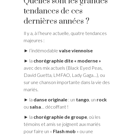
Quelles sont les grandes
tendances de ces
dernières années ?
Il y a, à l’heure actuelle, quatre tendances
majeures :
► l’indémodable
valse viennoise
► la
chorégraphie dite « moderne »
avec des mix actuels (Black Eyed Peas,
David Guetta, LMFAO, Lady Gaga…), ou
sur une chanson importante dans la vie des
mariés.
► la
danse originale
: un
tango
, un
rock
ou
salsa
… décoiffant !
► la
chorégraphie de groupe
, où les
témoins et amis se joignent aux mariés
pour faire un «
Flash mob
» ou une