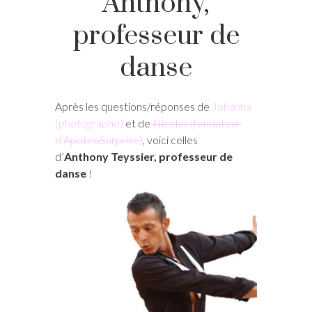
Anthony,
professeur de
danse
Après les questions/réponses de
Johanna
(photographe)
et de
Nicolas (fondateur
d’ApoteoSurprise)
, voici celles
d’
Anthony Teyssier, professeur de
danse
!