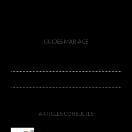
GUIDES MARIAGE
Notre Rétroplanning Mariage
Décorations De Table De Mariage
ARTICLES CONSULTÉS
Calculer le métrage des nappes et