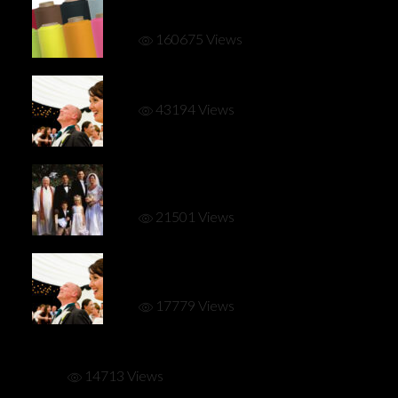
chemins de table
160675 Views
Le jeu des points communs
43194 Views
Mariage à l’église : combien donner
au prêtre ?
21501 Views
Vos invités vous connaissent-ils bien
?
17779 Views
Mariage nudiste – naturiste : et pourquoi pas ?
14713 Views