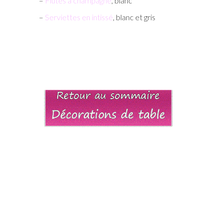
–
Flûtes à champagne
, blanc
–
Serviettes en intissé
, blanc et gris