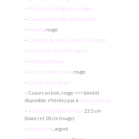
–
Présentoir à dragées, 6 étages
–
Coeurs en plexiglas, transparent
–
Plumes
, rouge
–
Confettis de table, coeurs 3D, argent
–
Décoration AMOUR, argent
–
Pomme d’amour
–
Sets de table coeurs
, rouge
–
Coeurs armurés, gris
– Coeurs en bois, rouge >>> bientôt
disponible, n’hésitez pas à
nous contacter
–
Assiettes jetables carrées
23.5 cm
(blanc) et 18 cm (rouge)
–
Verres à vin
, argent