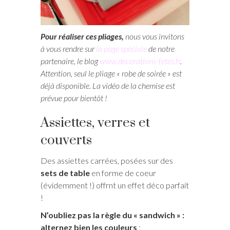
Pour réaliser ces pliages,
nous vous invitons
à vous rendre sur
la page spéciale
de notre
partenaire, le blog
www.decorations-fetes.fr
.
Attention, seul le pliage « robe de soirée » est
déjà disponible. La vidéo de la chemise est
prévue pour bientôt !
Assiettes, verres et
couverts
Des assiettes carrées, posées sur des
sets de table
en forme de coeur
(évidemment !) offrnt un effet déco parfait
!
N’oubliez pas la règle du « sandwich » :
alternez bien les couleurs
: