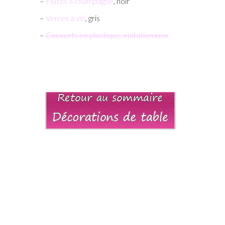
–
Flûtes à champagne
, noir
–
Verres à vin
, gris
–
Couverts en plastique, imitation inox