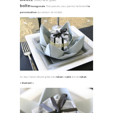
boîte
hexagonale
.
Transparente, vous pourrez facilement
la
personnaliser
aux couleurs de la table.
Ici, nous l’avons décoré grâce à du
ruban « satin »
et du
ruban
« diamant »
.