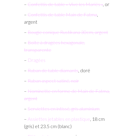
–
Confettis de table « Vive les Mariés »
, or
–
Confettis de table Main de Fatma
,
argent
–
Bougie conique Rustikana 30cm, argent
–
Boîte à dragées hexagonale,
transparente
–
Dragées
–
Ruban de table diamants
, doré
–
Ruban aspect satiné, noir
–
Nominette en forme de Main de Fatma,
argent
–
Serviettes en intissé, gris aluminium
–
Assiettes jetables en plastique
, 18 cm
(gris) et 23.5 cm (blanc)