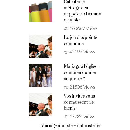
Calculer le
métrage des
nappes et chemins
de table
160687 Views
Le jeu des points
communs
43197 Views
Mariage à l’église :
combien donner
au prêtre ?
21506 Views
Vos invités vous
connaissent-ils
bien ?
17784 Views
Mariage nudiste – naturiste : et