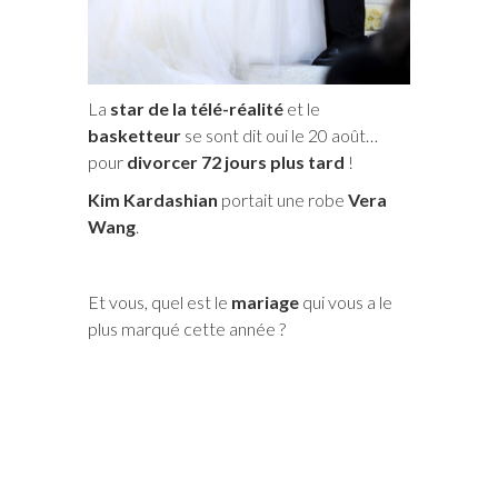
La
star de la télé-réalité
et le
basketteur
se sont dit oui le 20 août…
pour
divorcer 72 jours plus tard
!
Kim Kardashian
portait une robe
Vera
Wang
.
Et vous, quel est le
mariage
qui vous a le
plus marqué cette année ?