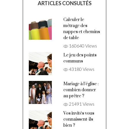
ARTICLES CONSULTÉS
Calculer le
métrage des
nappes et chemins
de table
160640 Views
Le jeu des points
communs
43180 Views
Mariage à l’église :
combien donner
au prêtre ?
21491 Views
Vos invités vous
connaissent-ils
bien ?