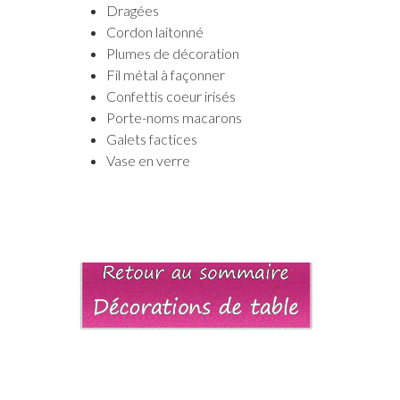
Dragées
Cordon laitonné
Plumes de décoration
Fil métal à façonner
Confettis coeur irisés
Porte-noms macarons
Galets factices
Vase en verre