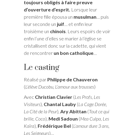
toujours obligés à faire preuve
d’ouverture d’esprit.
Lorsque leur
première fille épousa un
musulman
… puis
leur seconde un
juif
… et enfin leur
troisième un
chinois
. Leurs espoirs de voir
enfin l’une d’elles se marier à l’église se
cristallisent donc sur la cadette, qui vient
de rencontrer
un bon catholique
…
Le casting
Réalisé par
Philippe de Chauveron
(
L’élève Ducobu, L’amour aux trousses
)
Avec
Christian Clavier
(
Les Profs, Les
Visiteurs
),
Chantal Lauby
(
La Cage Dorée,
La Cité de la Peur
),
Ary Abittan
(
Tout ce qui
brille, Coco
),
Medi Sadoun
(
Mea Culpa, Les
Kaïra
),
Frédérique Bel
(
L’amour dure 3 ans,
Les Seigneurs
)…