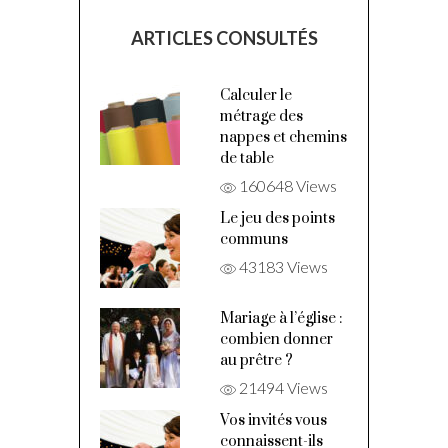
ARTICLES CONSULTÉS
Calculer le
métrage des
nappes et chemins
de table
160648 Views
Le jeu des points
communs
43183 Views
Mariage à l’église :
combien donner
au prêtre ?
21494 Views
Vos invités vous
connaissent-ils