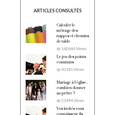
ARTICLES CONSULTÉS
Calculer le
métrage des
nappes et chemins
de table
160644 Views
Le jeu des points
communs
43181 Views
Mariage à l’église :
combien donner
au prêtre ?
21494 Views
Vos invités vous
connaissent-ils