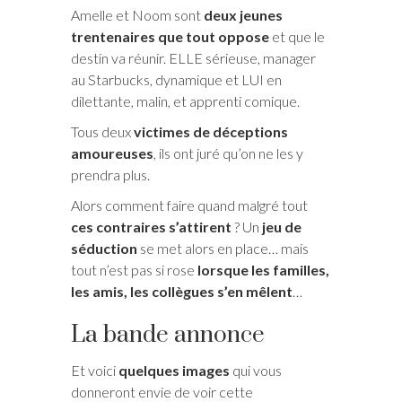
Amelle et Noom sont
deux jeunes
trentenaires que tout oppose
et que le
destin va réunir. ELLE sérieuse, manager
au Starbucks, dynamique et LUI en
dilettante, malin, et apprenti comique.
Tous deux
victimes de déceptions
amoureuses
, ils ont juré qu’on ne les y
prendra plus.
Alors comment faire quand malgré tout
ces contraires s’attirent
? Un
jeu de
séduction
se met alors en place… mais
tout n’est pas si rose
lorsque les familles,
les amis, les collègues s’en mêlent
…
La bande annonce
Et voici
quelques images
qui vous
donneront envie de voir cette