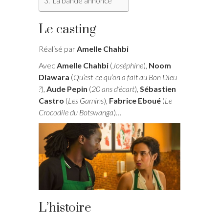
La bande annonce
Le casting
Réalisé par
Amelle Chahbi
Avec
Amelle Chahbi
(
Joséphine
),
Noom
Diawara
(
Qu’est-ce qu’on a fait au Bon Dieu
?
),
Aude Pepin
(
20 ans d’écart
),
Sébastien
Castro
(
Les Gamins
),
Fabrice Eboué
(
Le
Crocodile du Botswanga
)…
L’histoire