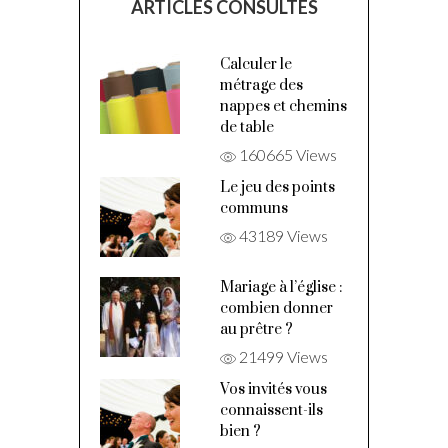
ARTICLES CONSULTÉS
Calculer le
métrage des
nappes et chemins
de table
160665 Views
Le jeu des points
communs
43189 Views
Mariage à l’église :
combien donner
au prêtre ?
21499 Views
Vos invités vous
connaissent-ils
bien ?